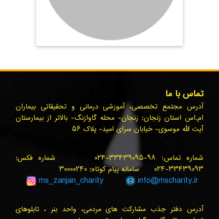
تماس با ما
آدرس مجتمع تخصصی، آموزشی درمانی و تحقیقاتی بیماران
ام.اس استان زنجان: زنجان- محله گاوازنگ- بالاتر از بیمارستان
آیت الله موسوی- خیابان سرای امید- پلاک ۵۶
شماره تماس: ۹۸-۳۳۴۳۹۰۹۵-۰۲۴ شماره فکس:
۳۳۴۳۹۰۹۳-۰۲۴ سامانه پیام کوتاه: ۳۰۰۰۰۲۴۰
ms_zanjan
_charity
info@
mscharity.ir
آدرس دفتر جذب مشارکت های مردمی، واحد بنر ، تابلوهای