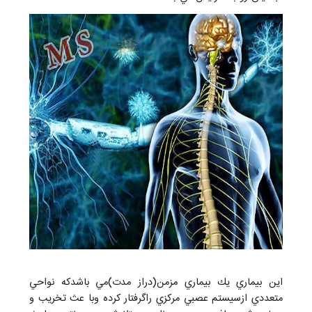
اين بيماري يك بيماري مزمن(دراز مدت)مي باشدكه نواحي
متعددي ازسيستم عصبي مركزي راگرفتار كرده وبا عث تخريب و