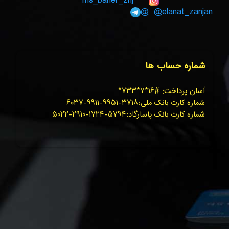
ms_baner_znj
@elanat_zanjan@
شماره حساب ها
آسان پرداخت: #۱۶*۷*۷۳۳*
شماره کارت بانک ملی:۳۷۱۸-۹۹۵۱-۹۹۱۱-۶۰۳۷
شماره کارت بانک پاسارگاد:۵۷۹۴-۱۷۲۴-۲۹۱۰-۵۰۲۲