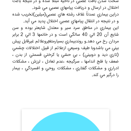
سخت شدن بافت عصبي در ناحيه مبتلا شده و در نتيجه باعث
اختلال در ارسال و دريافت پيامهاي عصبي مي شود.
دراين بيماري عمدتاً غلاف رشته هاي عصبي(ميلين)تخريب شده
و در نتيجه در انتقال پيامهاي عصبي اختلال پديد مي آيد.
اين بيماري در مناطق سرد سير و معتدل شايعتر بوده و سن
شايع آن 20 الي 40 سالگي است و در خانمها 3 الي 2 برابر
مردان رخ مي دهد.و روندبيماري بسيارمتغيّروعلائم غيرقابل پيش
بيني مي باشدوبا طيف وسيعي ازعلائم از قبيل اختلالات چشمي
(تاري ديد و دوبيني) ، بي حسّي يا كرختي قسمتي از بدن ،
ضعف يا فلج اندامها ، سرگيجه ،عدم تعادل ، لرزش ، مشكلات
ادراري و مشكلات گفتاري ، مشكلات روحي و افسردگي ، بيمار
را درگير مي كند.