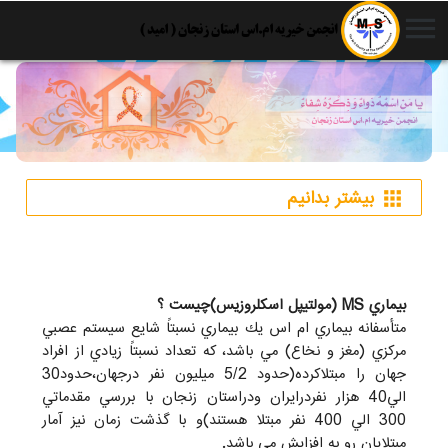
menu
بیشتر بدانیم
apps
بيماري MS (مولتيپل اسكلروزيس)چيست ؟
متأسفانه بيماري ام اس يك بيماري نسبتاً شايع سيستم عصبي
مركزي (مغز و نخاع) مي باشد، كه تعداد نسبتاً زيادي از افراد
جهان را مبتلاكرده(حدود 5/2 ميليون نفر درجهان،حدود30
الي40 هزار نفردرايران ودراستان زنجان با بررسي مقدماتي
300 الي 400 نفر مبتلا هستند)و با گذشت زمان نيز آمار
مبتلايان رو به افزايش مي باشد.