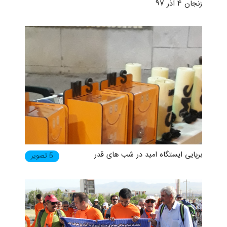
زنجان ۴ آذر ۹۷
برپایی ایستگاه امید در شب های قدر
5 تصویر