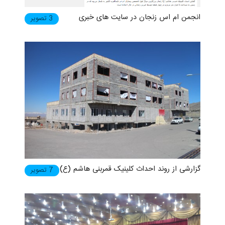
انجمن ام اس زنجان در سایت های خبری
3 تصویر
گزارشی از روند احداث کلینیک قمربنی هاشم (ع)
7 تصویر