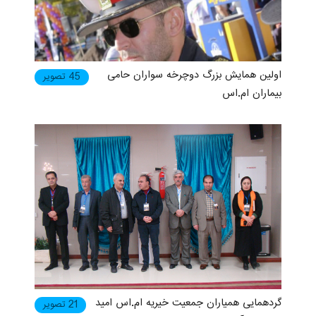
اولین همایش بزرگ دوچرخه سواران حامی
45 تصویر
بیماران ام.اس
گردهمایی همیاران جمعیت خیریه ام.اس امید
21 تصویر