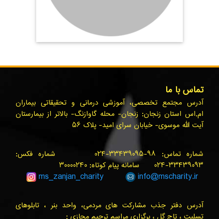
تماس با ما
آدرس مجتمع تخصصی، آموزشی درمانی و تحقیقاتی بیماران
ام.اس استان زنجان: زنجان- محله گاوازنگ- بالاتر از بیمارستان
آیت الله موسوی- خیابان سرای امید- پلاک ۵۶
شماره تماس: ۹۸-۳۳۴۳۹۰۹۵-۰۲۴ شماره فکس:
۳۳۴۳۹۰۹۳-۰۲۴ سامانه پیام کوتاه: ۳۰۰۰۰۲۴۰
ms_zanjan
_charity
info@
mscharity.ir
آدرس دفتر جذب مشارکت های مردمی، واحد بنر ، تابلوهای
تسلیت ، تاج گل ، برگزاری مراسم ترحیم مجازی :