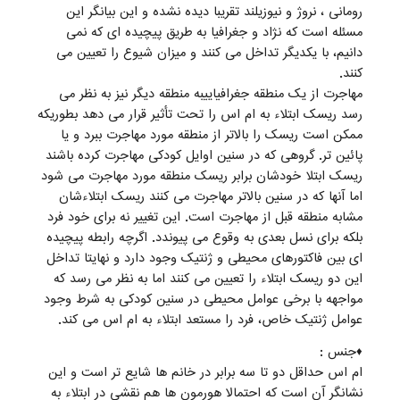
رومانی ، نروژ و نیوزیلند تقریبا دیده نشده و این بیانگر این
مسئله است که نژاد و جغرافیا به طریق پیچیده ای که نمی
دانیم، با یکدیگر تداخل می کنند و میزان شیوع را تعیین می
کنند.
مهاجرت از یک منطقه جغرافیاییبه منطقه دیگر نیز به نظر می
رسد ریسک ابتلاء به ام اس را تحت تأثیر قرار می دهد بطوریکه
ممکن است ریسک را بالاتر از منطقه مورد مهاجرت ببرد و یا
پائین تر. گروهی که در سنین اوایل کودکی مهاجرت کرده باشند
ریسک ابتلا خودشان برابر ریسک منطقه مورد مهاجرت می شود
اما آنها که در سنین بالاتر مهاجرت می کنند ریسک ابتلاءشان
مشابه منطقه قبل از مهاجرت است. این تغییر نه برای خود فرد
بلکه برای نسل بعدی به وقوع می پیوندد. اگرچه رابطه پیچیده
ای بین فاکتورهای محیطی و ژنتیک وجود دارد و نهایتا تداخل
این دو ریسک ابتلاء را تعیین می کنند اما به نظر می رسد که
مواجهه با برخی عوامل محیطی در سنین کودکی به شرط وجود
عوامل ژنتیک خاص، فرد را مستعد ابتلاء به ام اس می کند.
♦جنس :
ام اس حداقل دو تا سه برابر در خانم ها شایع تر است و این
نشانگر آن است که احتمالا هورمون ها هم نقشی در ابتلاء به