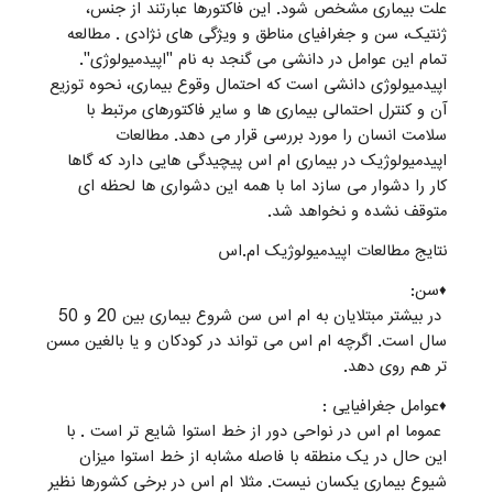
علت بیماری مشخص شود. این فاکتورها عبارتند از جنس،
ژنتیک، سن و جغرافیای مناطق و ویژگی های نژادی . مطالعه
تمام این عوامل در دانشی می گنجد به نام "اپیدمیولوژی".
اپیدمیولوژی دانشی است که احتمال وقوع بیماری، نحوه توزیع
آن و کنترل احتمالی بیماری ها و سایر فاکتورهای مرتبط با
سلامت انسان را مورد بررسی قرار می دهد. مطالعات
اپیدمیولوژیک در بیماری ام اس پیچیدگی هایی دارد که گاها
کار را دشوار می سازد اما با همه این دشواری ها لحظه ای
متوقف نشده و نخواهد شد.
نتایج مطالعات اپیدمیولوژیک ام.اس
♦سن:
در بیشتر مبتلایان به ام اس سن شروع بیماری بین 20 و 50
سال است. اگرچه ام اس می تواند در کودکان و یا بالغین مسن
تر هم روی دهد.
♦عوامل جغرافیایی :
عموما ام اس در نواحی دور از خط استوا شایع تر است . با
این حال در یک منطقه با فاصله مشابه از خط استوا میزان
شیوع بیماری یکسان نیست. مثلا ام اس در برخی کشورها نظیر