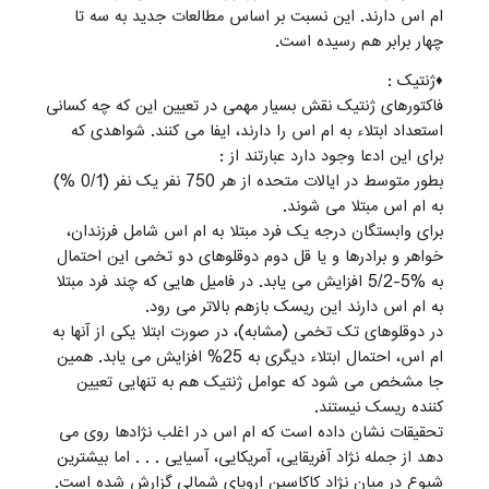
ام اس دارند. این نسبت بر اساس مطالعات جدید به سه تا
چهار برابر هم رسیده است.
♦ژنتیک :
فاکتورهای ژنتیک نقش بسیار مهمی در تعیین این که چه کسانی
استعداد ابتلاء به ام اس را دارند، ایفا می کنند. شواهدی که
برای این ادعا وجود دارد عبارتند از :
بطور متوسط در ایالات متحده از هر 750 نفر یک نفر (0/1 %)
به ام اس مبتلا می شوند.
برای وابستگان درجه یک فرد مبتلا به ام اس شامل فرزندان،
خواهر و برادرها و یا قل دوم دوقلوهای دو تخمی این احتمال
به %5-5/2 افزایش می یابد. در فامیل هایی که چند فرد مبتلا
به ام اس دارند این ریسک بازهم بالاتر می رود.
در دوقلوهای تک تخمی (مشابه)، در صورت ابتلا یکی از آنها به
ام اس، احتمال ابتلاء دیگری به 25% افزایش می یابد. همین
جا مشخص می شود که عوامل ژنتیک هم به تنهایی تعیین
کننده ریسک نیستند.
تحقیقات نشان داده است که ام اس در اغلب نژادها روی می
دهد از جمله نژاد آفریقایی، آمریکایی، آسیایی . . . اما بیشترین
شیوع در میان نژاد کاکاسین اروپای شمالی گزارش شده است.