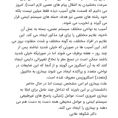
سرعت بخشیدن به انتقال پیام های عصبی لازم است). امروز
می دانیم که قسمت های آسیب دیده فقط میلین نیست بلکه
خود رشته های عصبی نیز هدف حمله های سیستم ایمنی قرار
می گیرند و تخریب می شوند.
آسیب به نواحی مختلف سیستم عصبی، بسته به عمل آن
ناحیه، علایم مختلفی را برای فرد مذکور ایجاد می کند. این
علایم در افراد مختلف، به گونه مختلف و شدت متفاوت بروز می
کند. این آسیب ها در صورتی که خیلی شدید نباشند پس از
چند روز – هفته برطرف می شوند اما در صورتیکه خیلی شدید
باشند ممکن است در نسج مغز یا نخاع تغییراتی دایمی ایجاد
کنند که به آن اسکلروز می گویند و از آنجا که این ضایعات در
نواحی متعدد و پراکنده ایجاد می شوند بیماری به مالتیپل
(متعدد) اسکلروزیس معروف شده است.
علت بیماری ام اس مشخص نیست اما در حال حاضر
دانشمندان بر این باورند که تداخل چند عامل برای ابتلا به
بیماری ضروری است: عوامل ژنتیکی، پاسخ های غیرطبیعی
سیستم ایمنی و عوامل محیطی همه دست به دست هم می
دهند و بیماری را ایجاد می کنند.
دکتر شکوفه علایی