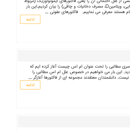
ی از علل احتمالی آن را یعنی فاکتورهای ایمونولوژیک (مربوط
به سیستم ایمنی بدن) و محیطی (مسائل جغرافیایی، ویتامینD، مصرف دخانیات و چاقی) را بیان کردیم.این بار
تهام هستند معرفی می نماییم. فاکتورهای عفونی ...
ادامه
 سری مطالبی را تحت عنوان ام اس چیست آغاز کرده ایم که
ید. این بار می خواهیم در خصوص علل ام اس مطالبی را
ست. دانشمندان معتقدند مجموعه ای از فاکتورها آغازگر ...
ادامه