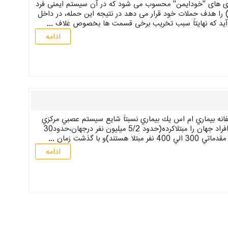
وزیس (MS) جزو گروه بیماری های "خودایمن" محسوب می شود که در آن سیستم ایمنی فرد
 را هدف حملات خود قرار می دهد در نتیجه این حمله، در داخل
آید که نهایتاً سبب تخریب برخی قسمت ها بخصوص غلاف ...
ادامه
متأسفانه بيماري ام اس يك بيماري نسبتاً شايع سيستم عصبي مركزي
(مغز و نخاع) مي باشد، كه تعداد نسبتاً زيادي از افراد جهان را مبتلاكرده(حدود 5/2 ميليون نفر درجهان،حدود30
ادامه