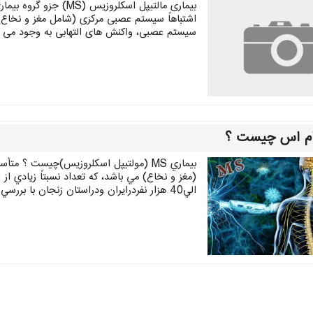
بیماری مالتیپل اسکلر
اشتباهاً سیستم عصبی مرکزی (شامل مغز و نخاع)
سیستم عصبی، واکنش های التهابی به وجود می 
ام اس چیست ؟
بيماري MS (مولتيپل اسكلروزيس)چيست ؟ 
الي40 هزار نفردرايران ودراستان زنجان با بررسي مقدماتي 300 الي 400 نفر مبتلا هستند)و با گذشت زمان ...