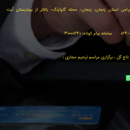
س استان زنجان: زنجان- محله گاوازنگ- بالاتر از بیمارستان آیت
اج گل ، برگزاری مراسم ترحیم مجازی :