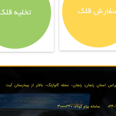
س استان زنجان: زنجان- محله گاوازنگ- بالاتر از بیمارستان آیت