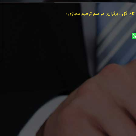
اج گل ، برگزاری مراسم ترحیم مجازی :