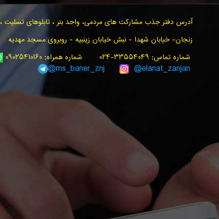
آدرس دفتر جذب مشارکت های مردمی، واحد بنر ، تابلوهای تسلیت ، ت
زنجان- خیابان شهدا - نبش خیابان زینبیه - روبروی مسجد مهدیه
شماره تماس: ۳۳۵۵۴۰۴۹-۰۲۴ شماره همراه: ۰۹۰۲۵۴۱۰۱۶۰
ms_baner_znj
@elanat_zanjan@