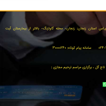
س استان زنجان: زنجان- محله گاوازنگ- بالاتر از بیمارستان آیت
اج گل ، برگزاری مراسم ترحیم مجازی :