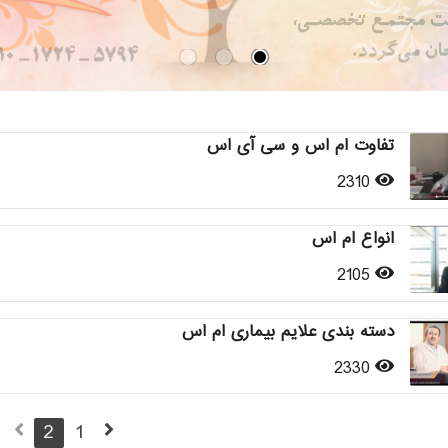
تفاوت ام اس و سی آی اس
2310
انواع ام اس
2105
دسته بندی علایم بیماری ام اس
2330
2
1