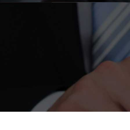
حقوق این وب سایت متعلق به انجمن خیریه ام.اس استان زنجان (امید) می ب