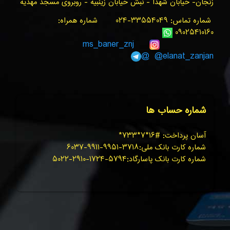
زنجان- خیابان شهدا - نبش خیابان زینبیه - روبروی مسجد مهدیه
شماره تماس: ۳۳۵۵۴۰۴۹-۰۲۴ شماره همراه:
۰۹۰۲۵۴۱۰۱۶۰
ms_baner_znj
@elanat_zanjan@
شماره حساب ها
آسان پرداخت: #۱۶*۷*۷۳۳*
شماره کارت بانک ملی:۳۷۱۸-۹۹۵۱-۹۹۱۱-۶۰۳۷
شماره کارت بانک پاسارگاد:۵۷۹۴-۱۷۲۴-۲۹۱۰-۵۰۲۲