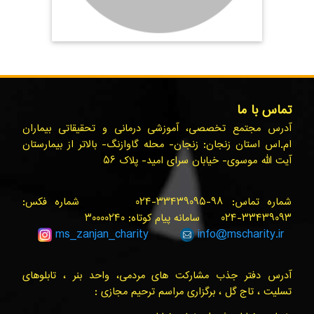
تماس با ما
آدرس مجتمع تخصصی، آموزشی درمانی و تحقیقاتی بیماران
ام.اس استان زنجان: زنجان- محله گاوازنگ- بالاتر از بیمارستان
آیت الله موسوی- خیابان سرای امید- پلاک ۵۶
شماره تماس: ۹۸-۳۳۴۳۹۰۹۵-۰۲۴ شماره فکس:
۳۳۴۳۹۰۹۳-۰۲۴ سامانه پیام کوتاه: ۳۰۰۰۰۲۴۰
ms_zanjan
_charity
info@
mscharity.ir
آدرس دفتر جذب مشارکت های مردمی، واحد بنر ، تابلوهای
تسلیت ، تاج گل ، برگزاری مراسم ترحیم مجازی :