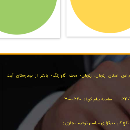
س استان زنجان: زنجان- محله گاوازنگ- بالاتر از بیمارستان آیت
اج گل ، برگزاری مراسم ترحیم مجازی :