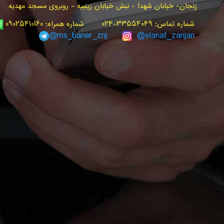
زنجان- خیابان شهدا - نبش خیابان زینبیه - روبروی مسجد مهدیه
شماره تماس: ۳۳۵۵۴۰۴۹-۰۲۴ شماره همراه: ۰۹۰۲۵۴۱۰۱۶۰
ms_baner_znj
@elanat_zanjan@