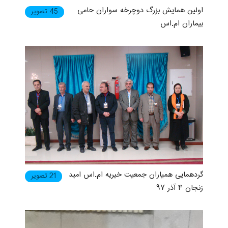
اولین همایش بزرگ دوچرخه سواران حامی
45 تصویر
بیماران ام.اس
گردهمایی همیاران جمعیت خیریه ام.اس امید
21 تصویر
زنجان ۴ آذر ۹۷