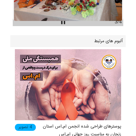
pause
3/4
آلبوم های مرتبط
پوسترهای طراحی شده انجمن ام.اس استان
4 تصویر
زنجان به مناسبت روز جهانی ام.اس