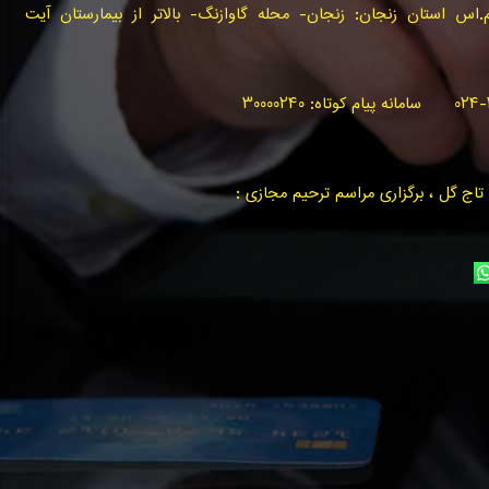
س استان زنجان: زنجان- محله گاوازنگ- بالاتر از بیمارستان آیت
اج گل ، برگزاری مراسم ترحیم مجازی :