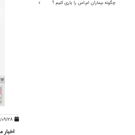
چگونه بیماران ام.اس را یاری کنیم ؟
ight
/9
۱۴۰۲/۰۹/۲۸، ۱۷:۲۴:۲۳
اخبار م