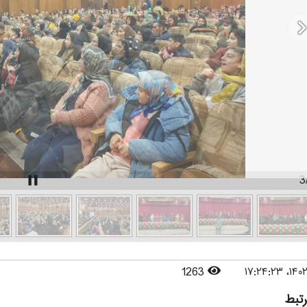
chevron_r
pause
3
1263
رتبط