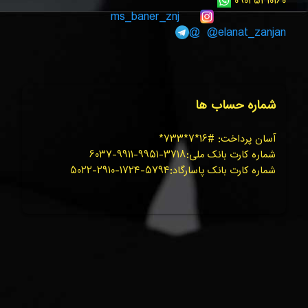
۰۹۰۲۵۴۱۰۱۶۰
ms_baner_znj
@elanat_zanjan@
شماره حساب ها
آسان پرداخت: #۱۶*۷*۷۳۳*
شماره کارت بانک ملی:۳۷۱۸-۹۹۵۱-۹۹۱۱-۶۰۳۷
شماره کارت بانک پاسارگاد:۵۷۹۴-۱۷۲۴-۲۹۱۰-۵۰۲۲